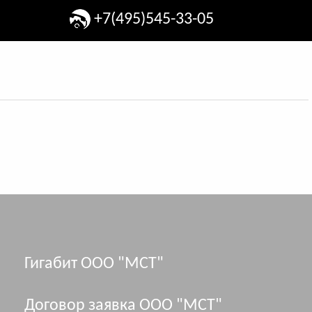
+7(495)545-33-05
Гигабит ООО "МСТ"
Договор заявка ООО "МСТ"